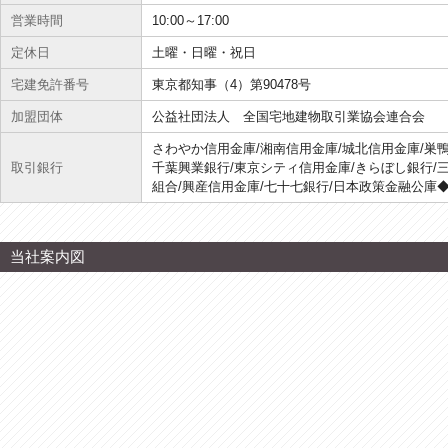
営業時間
10:00～17:00
定休日
土曜・日曜・祝日
宅建免許番号
東京都知事（4）第90478号
加盟団体
公益社団法人 全国宅地建物取引業協会連合会
さわやか信用金庫/湘南信用金庫/城北信用金庫/巣鴨
取引銀行
千葉興業銀行/東京シティ信用金庫/きらぼし銀行/三
組合/興産信用金庫/七十七銀行/日本政策金融公庫
当社案内図