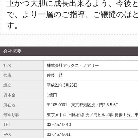
重かつ大胆に成長出来るよう、今後
で、より一層のご指導、ご鞭撻のほ
す。
会社概要
社名
株式会社アックス・メアリー
代表
佐藤 靖
設立
平成21年3月25日
資本金
1億円
所在地
〒105-0001 東京都港区虎ノ門2-5-5-6F
最寄り駅
東京メトロ 日比谷線 虎ノ門ヒルズ駅 徒歩１分、東
TEL
03-6457-9010
FAX
03-6457-9011